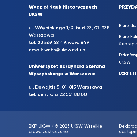
Wydział Nauk Historycznych
PRZYDA
UKSW
Biuro d
ul. Wóycickiego 1/3, bud.23, 01-938
Warszawa
Biuro Pol
tel.
22 569 68 49
, wew. 849
Strateg
email:
wnhs@uksw.edu.pl
Dział Ws
UKSW
Uniwersytet Kardynała Stefana
Dział Ks
Wyszyńskiego w Warszawie
ul. Dewajtis 5, 01-815 Warszawa
tel. centrala
22 561 88 00
BKiP UKSW
/ © 2023 UKSW. Wszelkie
Deklarac
prawa zastrzeżone.
dostępn