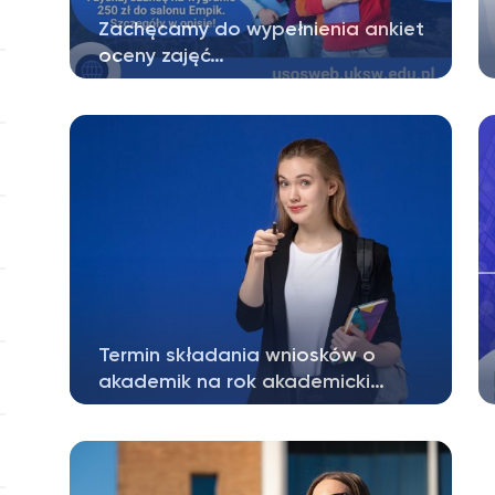
Zachęcamy do wypełnienia ankiet
oceny zajęć…
Drogie Studentki, Drodzy Studenci, W
systemie USOSweb są już dostępne
ankiety…
Termin składania wniosków o
akademik na rok akademicki…
Studenci II – VI roku: od 1 czerwca do 12
czerwca 2026 r. Do wniosku o akademik…