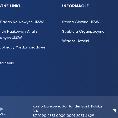
TNE LINKI
INFORMACJE
s. Badań Naukowych UKSW
Strona Główna UKSW
ityki Naukowej i Analiz
Struktura Organizacyjna
icznych UKSW
Władze Uczelni
półpracy Międzynarodowej
ztałcenia
Konto bankowe: Santander Bank Polska
ja
S.A.
ości
87 1090 2851 0000 0001 2031 4629