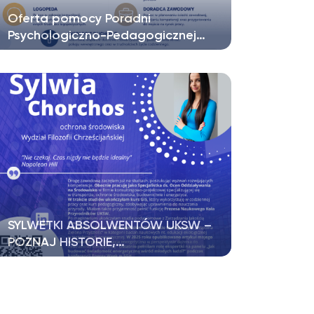
Oferta pomocy Poradni
Psychologiczno-Pedagogicznej…
Drodzy Studenci UKSW, zbliża się
czerwiec – czas zaliczeń, egzaminów,
podejmowania…
SYLWETKI ABSOLWENTÓW UKSW –
POZNAJ HISTORIE,…
Co miesiąc na stronie FB Absolwenci
UKSW prezentujemy historię i ścieżkę
zawodową…