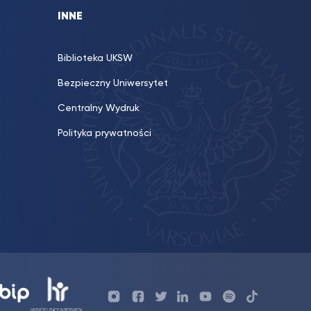
INNE
Biblioteka UKSW
Bezpieczny Uniwersytet
Centralny Wydruk
Polityka prywatności
Profil
Profil
Profil
Profil
UKSW
Profil
UKSW
UKSW
UKSW
UKSW
UKSW
YouTube
UKSW
TikTok