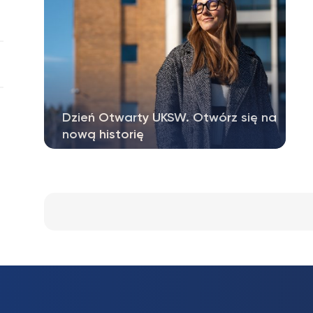
Dzień Otwarty UKSW. Otwórz się na
nową historię
Już w sobotę 11 kwietnia w godz. 10.00–
15.00 zapraszamy kandydatów na Dzień…