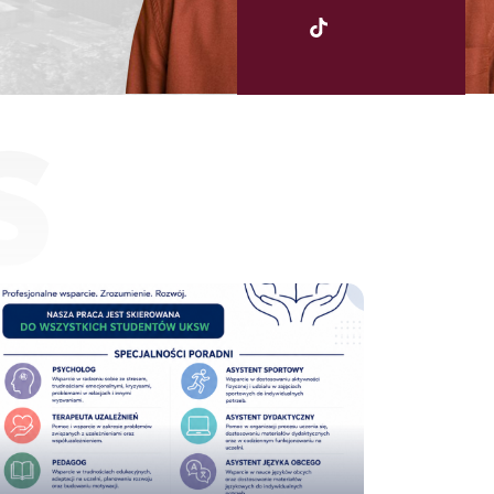
UKSW
TikTok