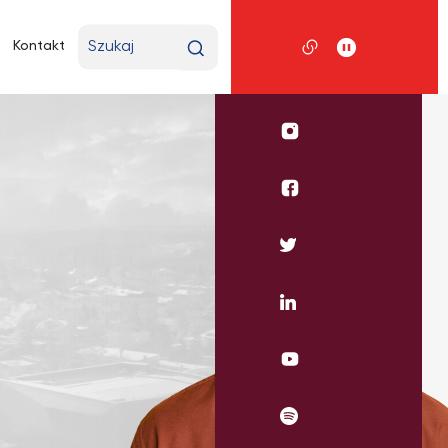
Wpisz
Kontakt
wyszukiwaną
frazę
Profil
UKSW
Instagram
Profil
wydziału
historycznego
Profil
UKSW
UKSW
Facebook
Twitter
Profil
UKSW
Linkedin
UKSW
YouTube
UKSW
Spotify