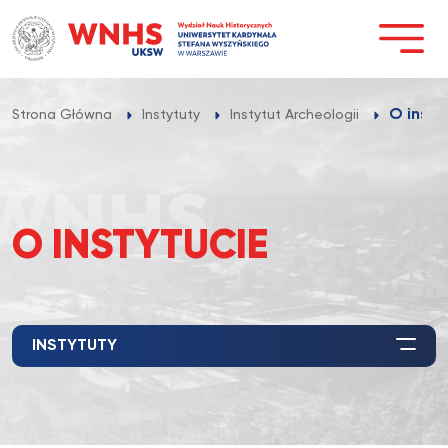
Przejdź
do
treści
O insty
Strona Główna
Instytuty
Instytut Archeologii
O INSTYTUCIE
INSTYTUTY