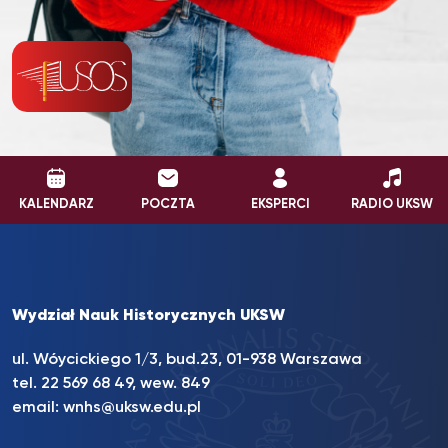
KALENDARZ
POCZTA
EKSPERCI
RADIO UKSW
Wydział Nauk Historycznych UKSW
ul. Wóycickiego 1/3, bud.23, 01-938 Warszawa
tel.
22 569 68 49
, wew. 849
email:
wnhs@uksw.edu.pl