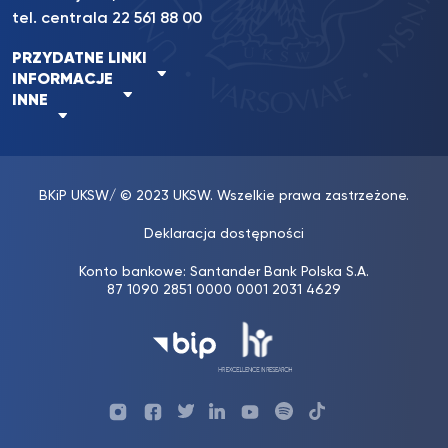
tel. centrala
22 561 88 00
PRZYDATNE LINKI
INFORMACJE
INNE
BKiP UKSW
/ © 2023 UKSW. Wszelkie prawa zastrzeżone.
Deklaracja dostępności
Konto bankowe: Santander Bank Polska S.A.
87 1090 2851 0000 0001 2031 4629
Profil
Profil
Profil
Profil
UKSW
Profil
UKSW
UKSW
UKSW
UKSW
UKSW
YouTube
UKSW
TikTok
Instagram
Facebook
Twitter
Linkedin
YouTube