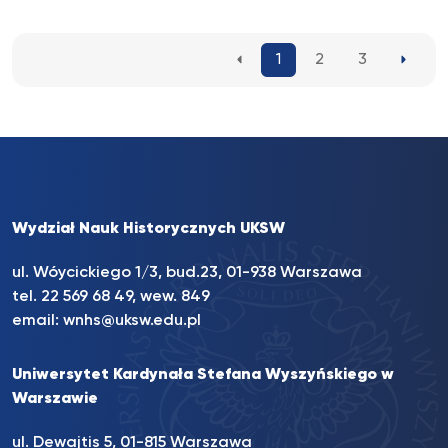
emigracja polska w XX wieku”...
1
2
3
Wydział Nauk Historycznych UKSW
ul. Wóycickiego 1/3, bud.23, 01-938 Warszawa
tel.
22 569 68 49
, wew. 849
email:
wnhs@uksw.edu.pl
Uniwersytet Kardynała Stefana Wyszyńskiego w
Warszawie
ul. Dewajtis 5, 01-815 Warszawa