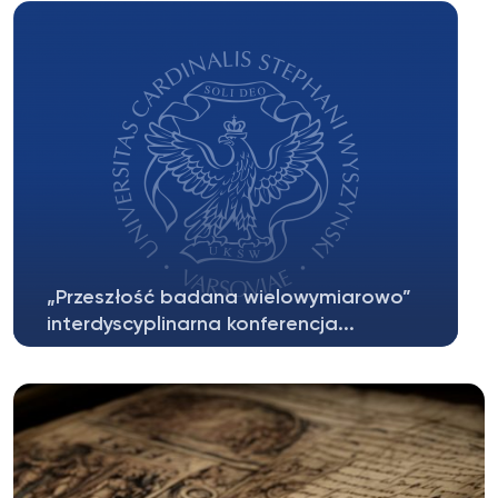
„Przeszłość badana wielowymiarowo”
interdyscyplinarna konferencja...
Wraz z Muzeum Niepodległości w Warszawie
mamy zaszczyt zaprosić na interdyscyplinarną...