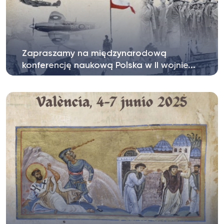
Zapraszamy na międzynarodową
konferencję naukową Polska w II wojnie...
Instytut Historii ma przyjemność zaprosić na
międzynarodową konferencję naukową...