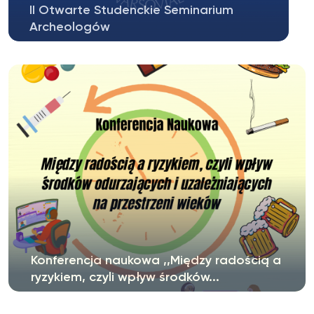
II Otwarte Studenckie Seminarium
Archeologów
W imieniu Koła Naukowego Studentów
Archeologii KNSA UKSW serdecznie
zapraszamy...
Konferencja naukowa ,,Między radością a
ryzykiem, czyli wpływ środków...